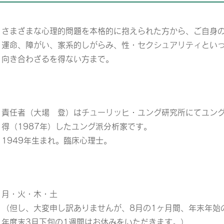
さまざまな心理的問題を本格的に抱えられた方から、ご自身
運命、障がい、家系的しがらみ、性・セクシュアリティとい
向き合わざるを得ない方まで。
責任者（大場 登）はチューリッヒ・ユング研究所にてユン
得（1987年）したユング派分析家です。
1949年生まれ。臨床心理士。
月・火・木・土
（但し、大変申し訳ありませんが、8月の1ヶ月間、年末年始
年度末3月下旬の1週間はお休みをいただきます。）