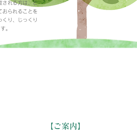
室される方は、と
ておられることを
っくり、じっくり
ます。
【ご案内】