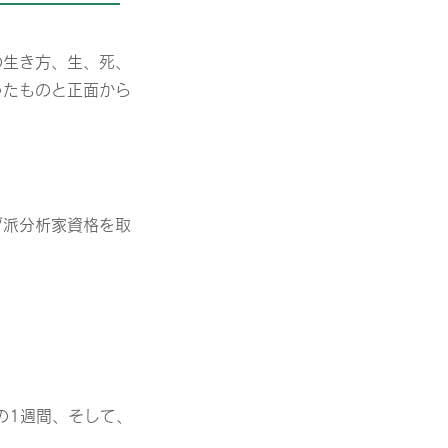
の生き方、生、死、
ったものと正面から
グ派分析家資格を取
の1週間、そして、