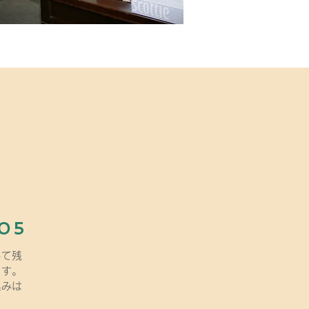
205
して残
ます。
込みは