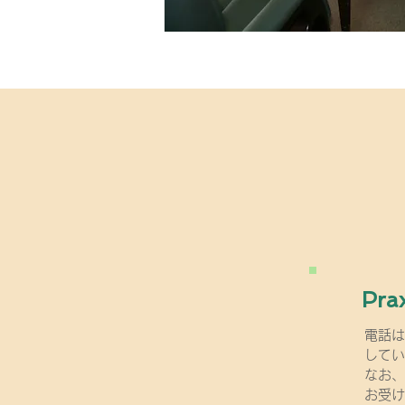
Pra
電話は
してい
なお、
お受け